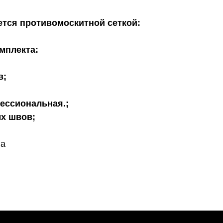
ется противомоскитной сеткой:
мплекта:
в;
ессиональная.;
х швов;
на