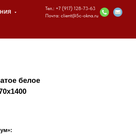
Тел.:
+7 (917) 128-73-63
ЕНИЯ
Почта: client@5c-okna.ru
атое белое
70x1400
ум»: